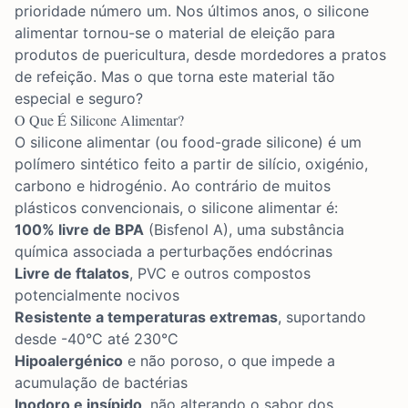
prioridade número um. Nos últimos anos, o silicone
alimentar tornou-se o material de eleição para
produtos de puericultura, desde mordedores a pratos
de refeição. Mas o que torna este material tão
especial e seguro?
O Que É Silicone Alimentar?
O silicone alimentar (ou food-grade silicone) é um
polímero sintético feito a partir de silício, oxigénio,
carbono e hidrogénio. Ao contrário de muitos
plásticos convencionais, o silicone alimentar é:
100% livre de BPA
(Bisfenol A), uma substância
química associada a perturbações endócrinas
Livre de ftalatos
, PVC e outros compostos
potencialmente nocivos
Resistente a temperaturas extremas
, suportando
desde -40°C até 230°C
Hipoalergénico
e não poroso, o que impede a
acumulação de bactérias
Inodoro e insípido
, não alterando o sabor dos